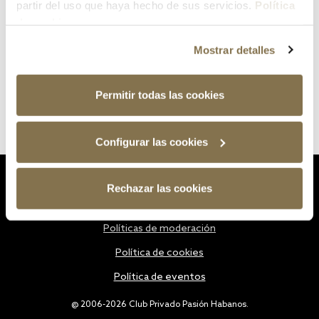
partir del uso que haya hecho de sus servicios.
Política
de cookies
Mostrar detalles
Permitir todas las cookies
Configurar las cookies
Estatutos
Rechazar las cookies
Política de privacidad
Políticas de moderación
Política de cookies
Política de eventos
@ 2006-2026 Club Privado Pasión Habanos.