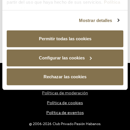
partir del uso que haya hecho de sus servicios.
Política
de cookies
Mostrar detalles
Permitir todas las cookies
Configurar las cookies
Estatutos
Rechazar las cookies
Política de privacidad
Políticas de moderación
Política de cookies
Política de eventos
@ 2006-2026 Club Privado Pasión Habanos.