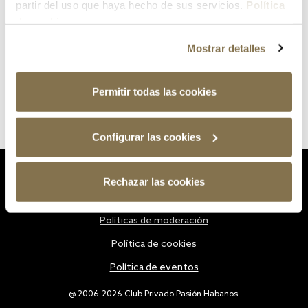
partir del uso que haya hecho de sus servicios.
Política
de cookies
Mostrar detalles
Permitir todas las cookies
Configurar las cookies
Estatutos
Rechazar las cookies
Política de privacidad
Políticas de moderación
Política de cookies
Política de eventos
@ 2006-2026 Club Privado Pasión Habanos.