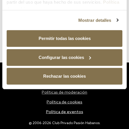
partir del uso que haya hecho de sus servicios.
Política
de cookies
Mostrar detalles
Permitir todas las cookies
Configurar las cookies
Estatutos
Rechazar las cookies
Política de privacidad
Políticas de moderación
Política de cookies
Política de eventos
@ 2006-2026 Club Privado Pasión Habanos.