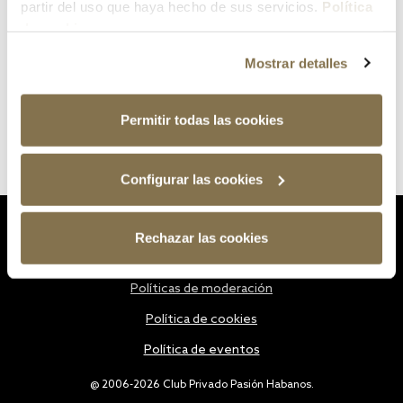
partir del uso que haya hecho de sus servicios.
Política
de cookies
Mostrar detalles
Permitir todas las cookies
Configurar las cookies
Estatutos
Rechazar las cookies
Política de privacidad
Políticas de moderación
Política de cookies
Política de eventos
@ 2006-2026 Club Privado Pasión Habanos.