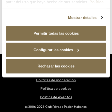
partir del uso que haya hecho de sus servicios.
Política
de cookies
Mostrar detalles
Permitir todas las cookies
Configurar las cookies
Estatutos
Rechazar las cookies
Política de privacidad
Políticas de moderación
Política de cookies
Política de eventos
@ 2006-2026 Club Privado Pasión Habanos.