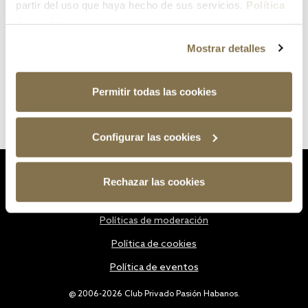
partir del uso que haya hecho de sus servicios.
Política
de cookies
Mostrar detalles
Permitir todas las cookies
Configurar las cookies
Estatutos
Rechazar las cookies
Política de privacidad
Políticas de moderación
Política de cookies
Política de eventos
@ 2006-2026 Club Privado Pasión Habanos.