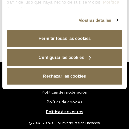
partir del uso que haya hecho de sus servicios.
Política
de cookies
Mostrar detalles
Permitir todas las cookies
Configurar las cookies
Estatutos
Rechazar las cookies
Política de privacidad
Políticas de moderación
Política de cookies
Política de eventos
@ 2006-2026 Club Privado Pasión Habanos.