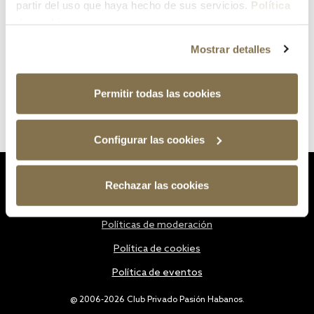
partir del uso que haya hecho de sus servicios.
Política
de cookies
Mostrar detalles
Permitir todas las cookies
Configurar las cookies
Estatutos
Rechazar las cookies
Política de privacidad
Políticas de moderación
Política de cookies
Política de eventos
@ 2006-2026 Club Privado Pasión Habanos.