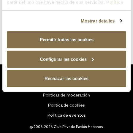
partir del uso que haya hecho de sus servicios.
Política
de cookies
Mostrar detalles
Permitir todas las cookies
Configurar las cookies
Estatutos
Rechazar las cookies
Política de privacidad
Políticas de moderación
Política de cookies
Política de eventos
@ 2006-2026 Club Privado Pasión Habanos.