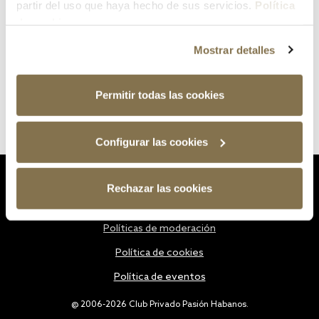
partir del uso que haya hecho de sus servicios.
Política
de cookies
Mostrar detalles
Permitir todas las cookies
Configurar las cookies
Estatutos
Rechazar las cookies
Política de privacidad
Políticas de moderación
Política de cookies
Política de eventos
@ 2006-2026 Club Privado Pasión Habanos.