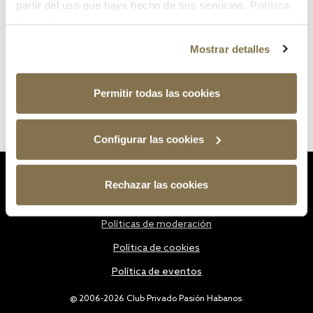
partir del uso que haya hecho de sus servicios.
Política
de cookies
Mostrar detalles
Permitir todas las cookies
Configurar las cookies
Estatutos
Rechazar las cookies
Política de privacidad
Políticas de moderación
Política de cookies
Política de eventos
@ 2006-2026 Club Privado Pasión Habanos.