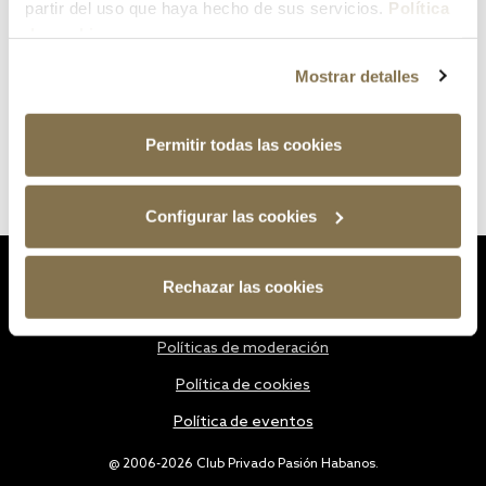
partir del uso que haya hecho de sus servicios.
Política
de cookies
Mostrar detalles
Permitir todas las cookies
Configurar las cookies
Estatutos
Rechazar las cookies
Política de privacidad
Políticas de moderación
Política de cookies
Política de eventos
@ 2006-2026 Club Privado Pasión Habanos.