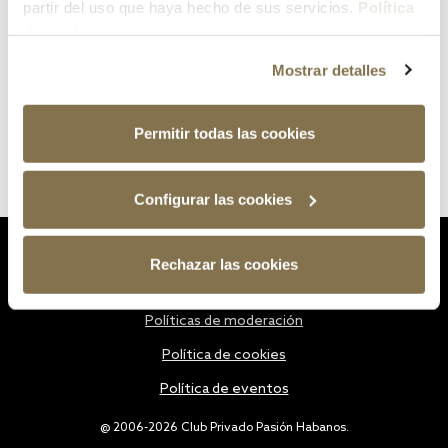
partir del uso que haya hecho de sus servicios.
Política
de cookies
Mostrar detalles
Permitir todas las cookies
Configurar las cookies
Estatutos
Rechazar las cookies
Política de privacidad
Políticas de moderación
Política de cookies
Política de eventos
@ 2006-2026 Club Privado Pasión Habanos.