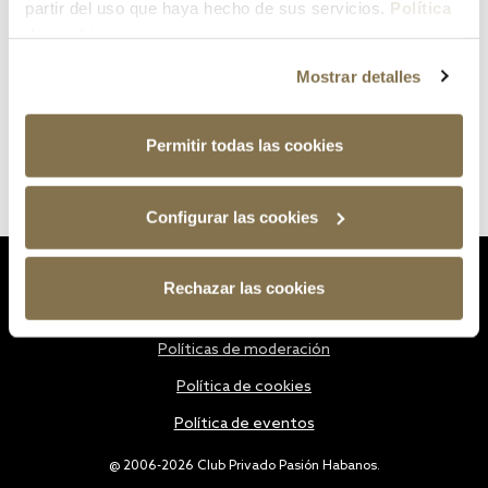
partir del uso que haya hecho de sus servicios.
Política
de cookies
Mostrar detalles
Permitir todas las cookies
Configurar las cookies
Estatutos
Rechazar las cookies
Política de privacidad
Políticas de moderación
Política de cookies
Política de eventos
@ 2006-2026 Club Privado Pasión Habanos.