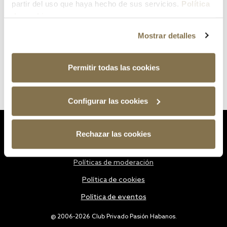
partir del uso que haya hecho de sus servicios.
Política
de cookies
Mostrar detalles
Permitir todas las cookies
Configurar las cookies
Estatutos
Rechazar las cookies
Política de privacidad
Políticas de moderación
Política de cookies
Política de eventos
@ 2006-2026 Club Privado Pasión Habanos.