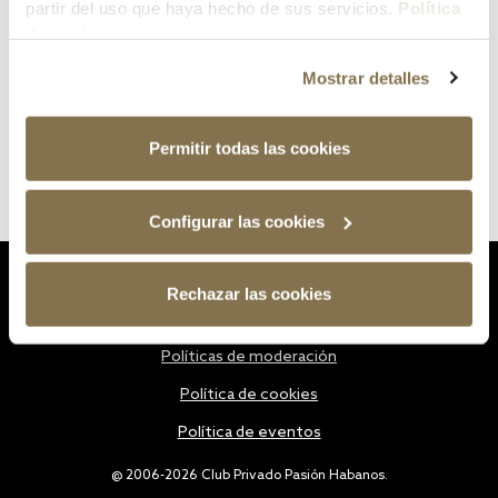
partir del uso que haya hecho de sus servicios.
Política
de cookies
Mostrar detalles
Permitir todas las cookies
Configurar las cookies
Estatutos
Rechazar las cookies
Política de privacidad
Políticas de moderación
Política de cookies
Política de eventos
@ 2006-2026 Club Privado Pasión Habanos.