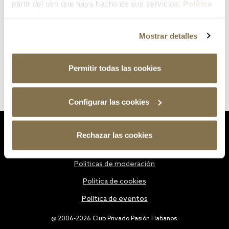
partir del uso que haya hecho de sus servicios.
Política
de cookies
Mostrar detalles
Permitir todas las cookies
Configurar las cookies
Estatutos
Rechazar las cookies
Política de privacidad
Políticas de moderación
Política de cookies
Política de eventos
@ 2006-2026 Club Privado Pasión Habanos.