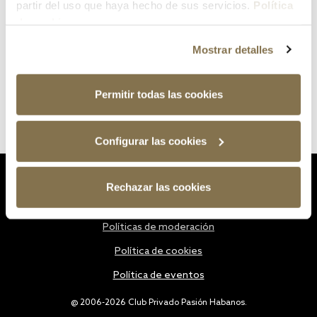
partir del uso que haya hecho de sus servicios.
Política
de cookies
Mostrar detalles
Permitir todas las cookies
Configurar las cookies
Estatutos
Rechazar las cookies
Política de privacidad
Políticas de moderación
Política de cookies
Política de eventos
@ 2006-2026 Club Privado Pasión Habanos.