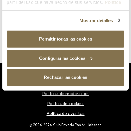
partir del uso que haya hecho de sus servicios.
Política
de cookies
Mostrar detalles
Permitir todas las cookies
Configurar las cookies
Estatutos
Rechazar las cookies
Política de privacidad
Políticas de moderación
Política de cookies
Política de eventos
@ 2006-2026 Club Privado Pasión Habanos.