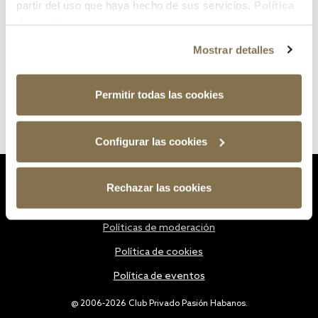
partir del uso que haya hecho de sus servicios.
Política
de cookies
Mostrar detalles
Permitir todas las cookies
Configurar las cookies
Estatutos
Rechazar las cookies
Política de privacidad
Políticas de moderación
Política de cookies
Política de eventos
@ 2006-2026 Club Privado Pasión Habanos.