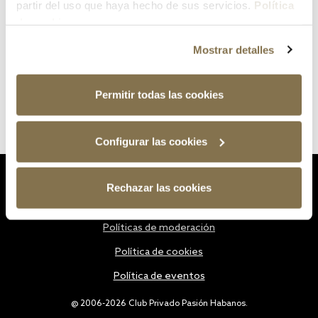
partir del uso que haya hecho de sus servicios.
Política
de cookies
Mostrar detalles
Permitir todas las cookies
Configurar las cookies
Estatutos
Rechazar las cookies
Política de privacidad
Políticas de moderación
Política de cookies
Política de eventos
@ 2006-2026 Club Privado Pasión Habanos.