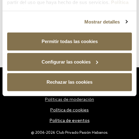
partir del uso que haya hecho de sus servicios.
Política
de cookies
Mostrar detalles
Permitir todas las cookies
Configurar las cookies
Estatutos
Rechazar las cookies
Política de privacidad
Políticas de moderación
Política de cookies
Política de eventos
@ 2006-2026 Club Privado Pasión Habanos.