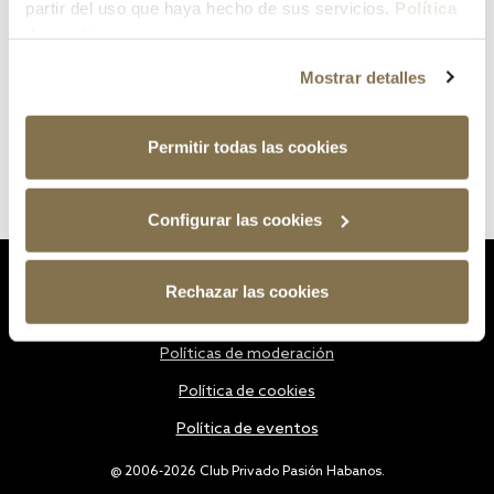
partir del uso que haya hecho de sus servicios.
Política
de cookies
Mostrar detalles
Permitir todas las cookies
Configurar las cookies
Estatutos
Rechazar las cookies
Política de privacidad
Políticas de moderación
Política de cookies
Política de eventos
@ 2006-2026 Club Privado Pasión Habanos.