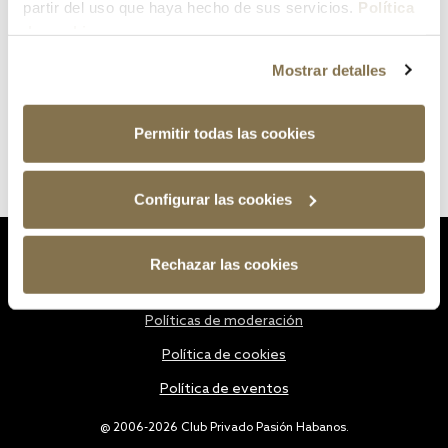
partir del uso que haya hecho de sus servicios.
Política
de cookies
Mostrar detalles
Permitir todas las cookies
Configurar las cookies
Estatutos
Rechazar las cookies
Política de privacidad
Políticas de moderación
Política de cookies
Política de eventos
@ 2006-2026 Club Privado Pasión Habanos.