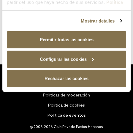
partir del uso que haya hecho de sus servicios.
Política
de cookies
Mostrar detalles
Permitir todas las cookies
Configurar las cookies
Estatutos
Rechazar las cookies
Política de privacidad
Políticas de moderación
Política de cookies
Política de eventos
@ 2006-2026 Club Privado Pasión Habanos.