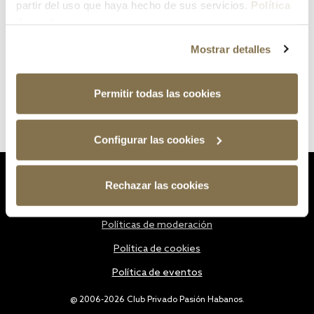
partir del uso que haya hecho de sus servicios.
Política
de cookies
Mostrar detalles
Permitir todas las cookies
Configurar las cookies
Estatutos
Rechazar las cookies
Política de privacidad
Políticas de moderación
Política de cookies
Política de eventos
@ 2006-2026 Club Privado Pasión Habanos.