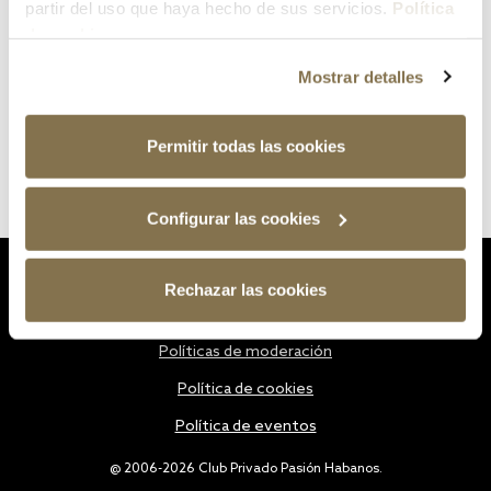
partir del uso que haya hecho de sus servicios.
Política
de cookies
Mostrar detalles
Permitir todas las cookies
Configurar las cookies
Estatutos
Rechazar las cookies
Política de privacidad
Políticas de moderación
Política de cookies
Política de eventos
@ 2006-2026 Club Privado Pasión Habanos.