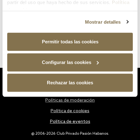
partir del uso que haya hecho de sus servicios.
Política
de cookies
Mostrar detalles
Permitir todas las cookies
Configurar las cookies
Estatutos
Rechazar las cookies
Política de privacidad
Políticas de moderación
Política de cookies
Política de eventos
@ 2006-2026 Club Privado Pasión Habanos.