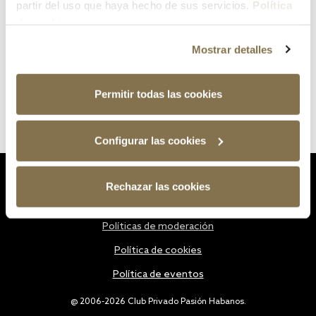
partir del uso que haya hecho de sus servicios.
Política
de cookies
Mostrar detalles
Permitir todas las cookies
Configurar las cookies
Estatutos
Rechazar las cookies
Política de privacidad
Políticas de moderación
Política de cookies
Política de eventos
@ 2006-2026 Club Privado Pasión Habanos.