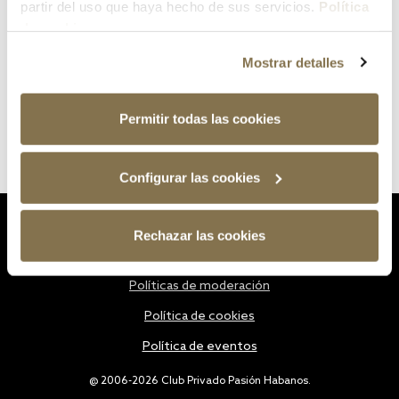
partir del uso que haya hecho de sus servicios.
Política
de cookies
Mostrar detalles
Permitir todas las cookies
Configurar las cookies
Estatutos
Rechazar las cookies
Política de privacidad
Políticas de moderación
Política de cookies
Política de eventos
@ 2006-2026 Club Privado Pasión Habanos.