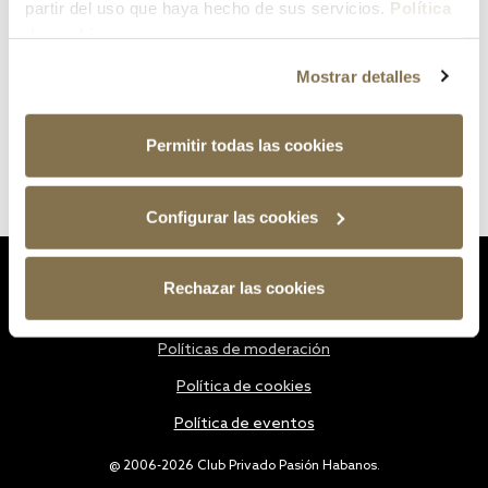
partir del uso que haya hecho de sus servicios.
Política
de cookies
Mostrar detalles
Permitir todas las cookies
Configurar las cookies
Estatutos
Rechazar las cookies
Política de privacidad
Políticas de moderación
Política de cookies
Política de eventos
@ 2006-2026 Club Privado Pasión Habanos.