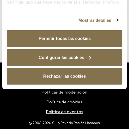
partir del uso que haya hecho de sus servicios.
Política
de cookies
Mostrar detalles
Permitir todas las cookies
Configurar las cookies
Estatutos
Rechazar las cookies
Política de privacidad
Políticas de moderación
Política de cookies
Política de eventos
@ 2006-2026 Club Privado Pasión Habanos.