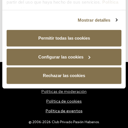
partir del uso que haya hecho de sus servicios.
Política
de cookies
Mostrar detalles
Permitir todas las cookies
Configurar las cookies
Estatutos
Rechazar las cookies
Política de privacidad
Políticas de moderación
Política de cookies
Política de eventos
@ 2006-2026 Club Privado Pasión Habanos.