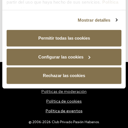
partir del uso que haya hecho de sus servicios.
Política
de cookies
Mostrar detalles
Permitir todas las cookies
Configurar las cookies
Estatutos
Rechazar las cookies
Política de privacidad
Políticas de moderación
Política de cookies
Política de eventos
@ 2006-2026 Club Privado Pasión Habanos.