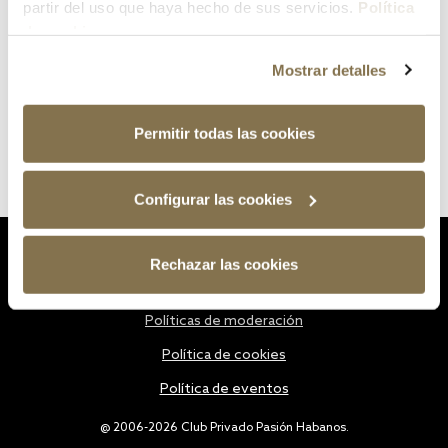
partir del uso que haya hecho de sus servicios.
Política
de cookies
Mostrar detalles
Permitir todas las cookies
Configurar las cookies
Estatutos
Rechazar las cookies
Política de privacidad
Políticas de moderación
Política de cookies
Política de eventos
@ 2006-2026 Club Privado Pasión Habanos.