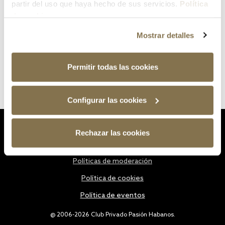
partir del uso que haya hecho de sus servicios.
Política
de cookies
Mostrar detalles
Permitir todas las cookies
Configurar las cookies
Estatutos
Rechazar las cookies
Política de privacidad
Políticas de moderación
Política de cookies
Política de eventos
@ 2006-2026 Club Privado Pasión Habanos.