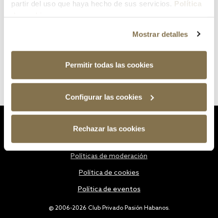
partir del uso que haya hecho de sus servicios.
Política
de cookies
Mostrar detalles
Permitir todas las cookies
Configurar las cookies
Estatutos
Rechazar las cookies
Política de privacidad
Políticas de moderación
Política de cookies
Política de eventos
@ 2006-2026 Club Privado Pasión Habanos.