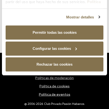
partir del uso que haya hecho de sus servicios.
Política
de cookies
Mostrar detalles
Permitir todas las cookies
Configurar las cookies
Estatutos
Rechazar las cookies
Política de privacidad
Políticas de moderación
Política de cookies
Política de eventos
@ 2006-2026 Club Privado Pasión Habanos.