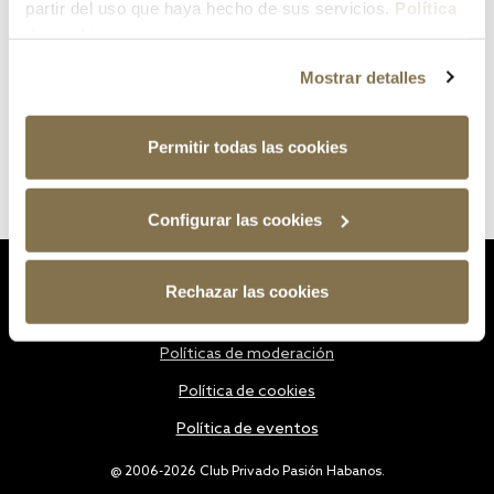
partir del uso que haya hecho de sus servicios.
Política
de cookies
Mostrar detalles
Permitir todas las cookies
Configurar las cookies
Estatutos
Rechazar las cookies
Política de privacidad
Políticas de moderación
Política de cookies
Política de eventos
@ 2006-2026 Club Privado Pasión Habanos.