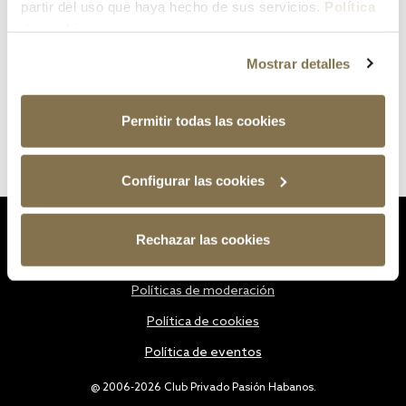
partir del uso que haya hecho de sus servicios.
Política
de cookies
Mostrar detalles
Permitir todas las cookies
Configurar las cookies
Estatutos
Rechazar las cookies
Política de privacidad
Políticas de moderación
Política de cookies
Política de eventos
@ 2006-2026 Club Privado Pasión Habanos.