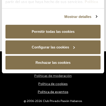
partir del uso que haya hecho de sus servicios.
Política
de cookies
Mostrar detalles
Permitir todas las cookies
Configurar las cookies
Estatutos
Rechazar las cookies
Política de privacidad
Políticas de moderación
Política de cookies
Política de eventos
@ 2006-2026 Club Privado Pasión Habanos.