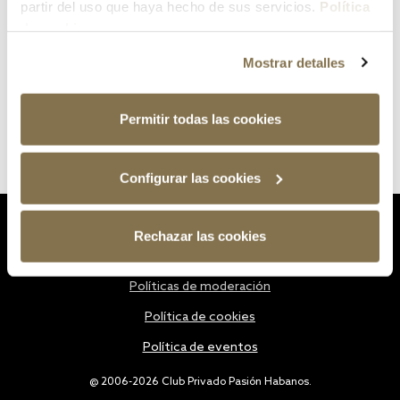
partir del uso que haya hecho de sus servicios.
Política
de cookies
Mostrar detalles
Permitir todas las cookies
Configurar las cookies
Estatutos
Rechazar las cookies
Política de privacidad
Políticas de moderación
Política de cookies
Política de eventos
@ 2006-2026 Club Privado Pasión Habanos.