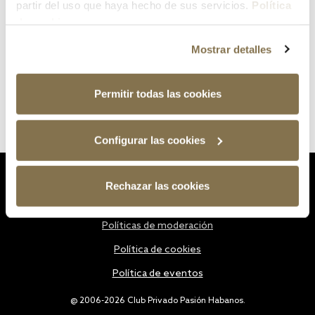
partir del uso que haya hecho de sus servicios.
Política
de cookies
Mostrar detalles
Permitir todas las cookies
Configurar las cookies
Estatutos
Rechazar las cookies
Política de privacidad
Políticas de moderación
Política de cookies
Política de eventos
@ 2006-2026 Club Privado Pasión Habanos.