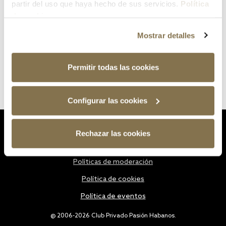
partir del uso que haya hecho de sus servicios.
Política
de cookies
Mostrar detalles
Permitir todas las cookies
Configurar las cookies
Estatutos
Rechazar las cookies
Política de privacidad
Políticas de moderación
Política de cookies
Política de eventos
@ 2006-2026 Club Privado Pasión Habanos.