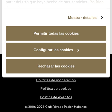
partir del uso que haya hecho de sus servicios.
Política
de cookies
Mostrar detalles
Permitir todas las cookies
Configurar las cookies
Estatutos
Rechazar las cookies
Política de privacidad
Políticas de moderación
Política de cookies
Política de eventos
@ 2006-2026 Club Privado Pasión Habanos.