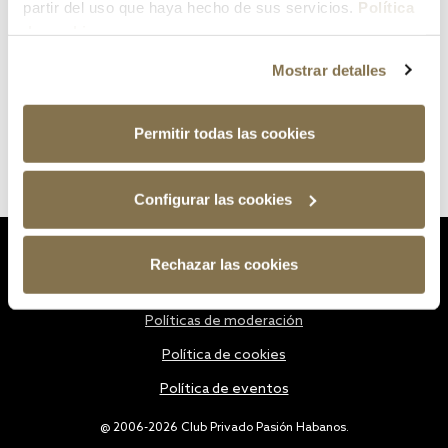
partir del uso que haya hecho de sus servicios.
Política
de cookies
Mostrar detalles
Permitir todas las cookies
Configurar las cookies
Estatutos
Rechazar las cookies
Política de privacidad
Políticas de moderación
Política de cookies
Política de eventos
@ 2006-2026 Club Privado Pasión Habanos.