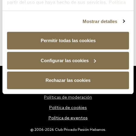
partir del uso que haya hecho de sus servicios.
Política
de cookies
Mostrar detalles
Permitir todas las cookies
Configurar las cookies
Estatutos
Rechazar las cookies
Política de privacidad
Políticas de moderación
Política de cookies
Política de eventos
@ 2006-2026 Club Privado Pasión Habanos.