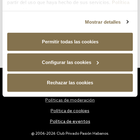
partir del uso que haya hecho de sus servicios.
Política
de cookies
Mostrar detalles
Permitir todas las cookies
Configurar las cookies
Estatutos
Rechazar las cookies
Política de privacidad
Políticas de moderación
Política de cookies
Política de eventos
@ 2006-2026 Club Privado Pasión Habanos.