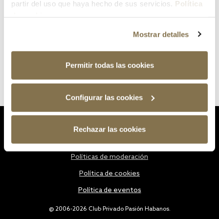
partir del uso que haya hecho de sus servicios.
Política
de cookies
Mostrar detalles
Permitir todas las cookies
Configurar las cookies
Estatutos
Rechazar las cookies
Política de privacidad
Políticas de moderación
Política de cookies
Política de eventos
@ 2006-2026 Club Privado Pasión Habanos.